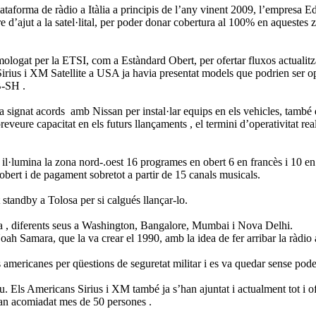
taforma de ràdio a Itàlia a principis de l’any vinent 2009, l’empresa E
 d’ajut a la satel·lital, per poder donar cobertura al 100% en aquestes 
mologat per la ETSI, com a Estàndard Obert, per ofertar fluxos actualitz
Sirius i XM Satellite a USA ja havia presentat models que podrien ser o
B-SH .
nat acords amb Nissan per instal·lar equips en els vehicles, també disp
veure capacitat en els futurs llançaments , el termini d’operativitat rea
·lumina la zona nord-.oest 16 programes en obert 6 en francès i 10 en an
obert i de pagament sobretot a partir de 15 canals musicals.
it standby a Tolosa per si calgués llançar-lo.
dia , diferents seus a Washington, Bangalore, Mumbai i Nova Delhi.
oah Samara, que la va crear el 1990, amb la idea de fer arribar la ràdio 
 americanes per qüestions de seguretat militar i es va quedar sense poder
tiu. Els Americans Sirius i XM també ja s’han ajuntat i actualment tot i
 han acomiadat mes de 50 persones .