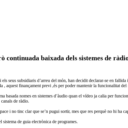
ò continuada baixada dels sistemes de ràdio 
ls seus subsidiaris d’arreu del món, han decidit declarar-se en fallida i
nda , aquest finançament previ ,és per poder mantenir la funcionalitat del
rma basada nomes en sistemes d’àudio quan el vídeo ja calia per funcio
canals de ràdio.
ce i no tinc clar que se’n pugui sortir, mes que res perquè no hi ha cap
 el sistema de guia electrònica de programes.