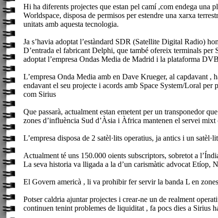
Hi ha diferents projectes que estan pel camí ,com endega una pla
Worldspace, disposa de permisos per estendre una xarxa terrestre
unitats amb aquesta tecnologia.
Ja s’havia adoptat l’estàndard SDR (Satellite Digital Radio) ho
D’entrada el fabricant Delphi, que també ofereix terminals per 
adoptat l’empresa Ondas Media de Madrid i la plataforma DV
L’empresa Onda Media amb en Dave Krueger, al capdavant , ha sig
endavant el seu projecte i acords amb Space System/Loral per pre
com Sirius
Que passarà, actualment estan emetent per un transponedor que il
zones d’influència Sud d’Àsia i Àfrica mantenen el servei mixt 
L’empresa disposa de 2 satèl·lits operatius, ja antics i un satèl·l
Actualment té uns 150.000 oients subscriptors, sobretot a l’Ín
La seva historia va lligada a la d’un carismàtic advocat Etíop, N
El Govern americà , li va prohibir fer servir la banda L en zones
Potser caldria ajuntar projectes i crear-ne un de realment opera
continuen tenint problemes de liquiditat , fa pocs dies a Sirius