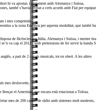
ditori hi va apostar, i juntament amb Alemanya i Suïssa,
zones, també s’havia arribat a certs acords amb Fiat per equipar
ats i mes comprimits.
peratius a la zona Europea per aquesta modalitat, que també ha
osa de llicències per Itàlia, Alemanya i Suïssa, i mentre tira
l se’n va cap el 2012 , amb pretensions de fer servir la banda S
glès, a part de 2 canals musicals, tot en obert. A les altres
als mes desfavorits.
 llençar el Ameristar, que encara està estacionat a Tolosa.
 ofertar mes de 200 canals de ràdio amb sistemes molt moderns,