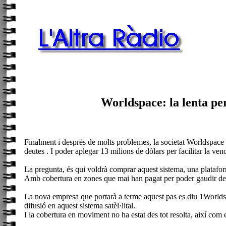
Worldspace: la lenta per
Finalment i desprès de molts problemes, la societat Worldspace i e
deutes . I poder aplegar 13 milions de dòlars per facilitar la ve
La pregunta, és qui voldrà comprar aquest sistema, una platafo
Amb cobertura en zones que mai han pagat per poder gaudir de 
La nova empresa que portarà a terme aquest pas es diu 1Worldspa
difusió en aquest sistema satèl·lital.
I la cobertura en moviment no ha estat des tot resolta, així com