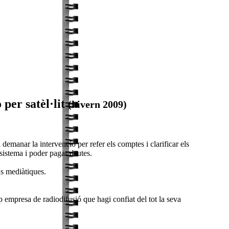
per satèl·lit
(hivern 2009)
 demanar la intervenció per refer els comptes i clarificar els
 sistema i poder pagar deutes.
ns mediàtiques.
 empresa de radiodifusió que hagi confiat del tot la seva